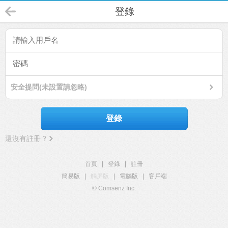
登錄
安全提問(未設置請忽略)
登錄
還沒有註冊？
首頁
|
登錄
|
註冊
簡易版
|
觸屏版
|
電腦版
|
客戶端
© Comsenz Inc.