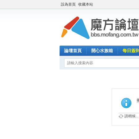
設為首頁
收藏本站
論壇首頁
開心水族箱
每日簽
請稍候...