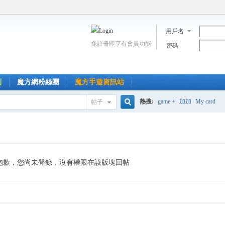
用戶名
免註冊即享有會員功能
密碼
到
魔方網粉絲團
魔方手遊資訊站
熱搜:
game +
加加
My card
帖子
搜
索
抱歉，您尚未登錄，沒有權限在該版塊回帖