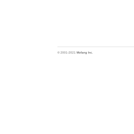
© 2001-2021
Mofang Inc.