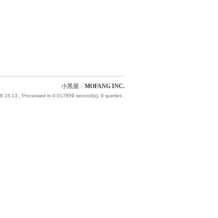
小黑屋
|
MOFANG INC.
8 15:13
, Processed in 0.017859 second(s), 9 queries .