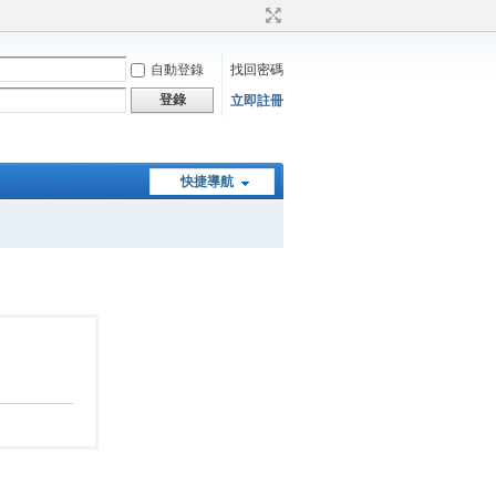
自動登錄
找回密碼
登錄
立即註冊
快捷導航