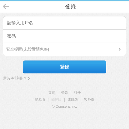
登錄
安全提問(未設置請忽略)
登錄
還沒有註冊？
首頁
|
登錄
|
註冊
簡易版
|
觸屏版
|
電腦版
|
客戶端
© Comsenz Inc.