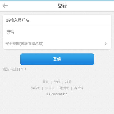
登錄
安全提問(未設置請忽略)
登錄
還沒有註冊？
首頁
|
登錄
|
註冊
簡易版
|
觸屏版
|
電腦版
|
客戶端
© Comsenz Inc.