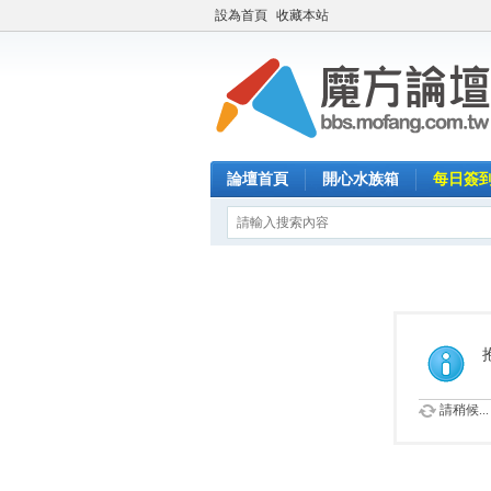
設為首頁
收藏本站
論壇首頁
開心水族箱
每日簽
請稍候...