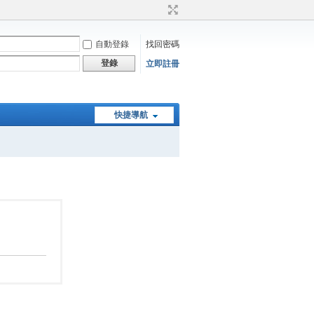
自動登錄
找回密碼
登錄
立即註冊
快捷導航