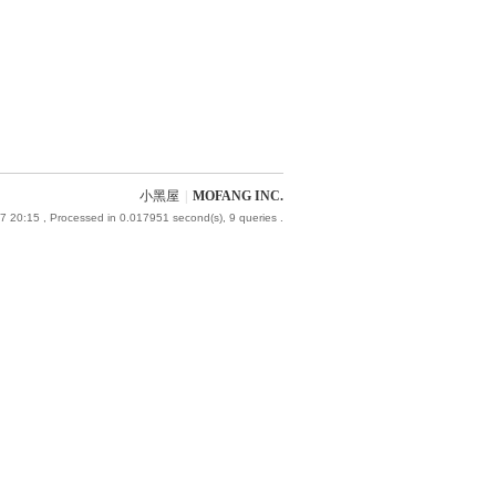
小黑屋
|
MOFANG INC.
7 20:15
, Processed in 0.017951 second(s), 9 queries .