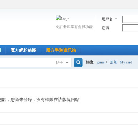
用戶名
免註冊即享有會員功能
密碼
到
魔方網粉絲團
魔方手遊資訊站
熱搜:
game +
加加
My card
帖子
搜
索
抱歉，您尚未登錄，沒有權限在該版塊回帖