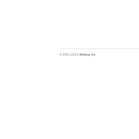
© 2001-2021
Mofang Inc.