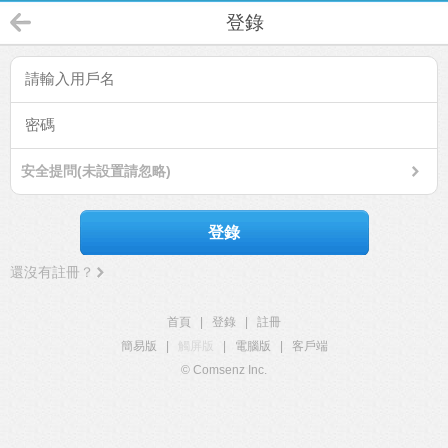
登錄
安全提問(未設置請忽略)
登錄
還沒有註冊？
首頁
|
登錄
|
註冊
簡易版
|
觸屏版
|
電腦版
|
客戶端
© Comsenz Inc.