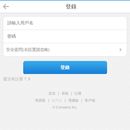
登錄
安全提問(未設置請忽略)
登錄
還沒有註冊？
首頁
|
登錄
|
註冊
簡易版
|
觸屏版
|
電腦版
|
客戶端
© Comsenz Inc.