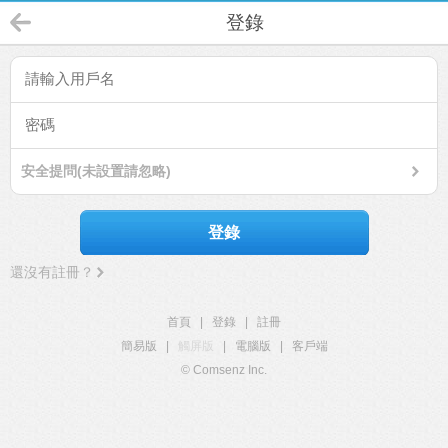
登錄
安全提問(未設置請忽略)
登錄
還沒有註冊？
首頁
|
登錄
|
註冊
簡易版
|
觸屏版
|
電腦版
|
客戶端
© Comsenz Inc.