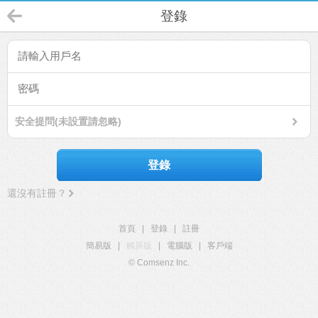
登錄
安全提問(未設置請忽略)
登錄
還沒有註冊？
首頁
|
登錄
|
註冊
簡易版
|
觸屏版
|
電腦版
|
客戶端
© Comsenz Inc.