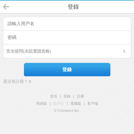
登錄
安全提問(未設置請忽略)
登錄
還沒有註冊？
首頁
|
登錄
|
註冊
簡易版
|
觸屏版
|
電腦版
|
客戶端
© Comsenz Inc.