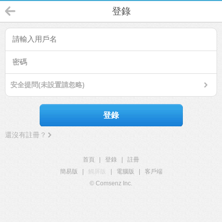
登錄
安全提問(未設置請忽略)
登錄
還沒有註冊？
首頁
|
登錄
|
註冊
簡易版
|
觸屏版
|
電腦版
|
客戶端
© Comsenz Inc.