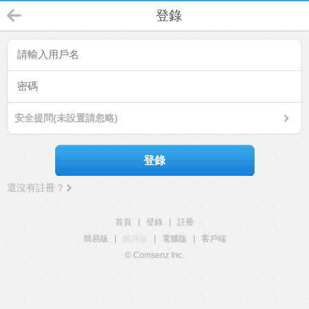
登錄
安全提問(未設置請忽略)
登錄
還沒有註冊？
首頁
|
登錄
|
註冊
簡易版
|
觸屏版
|
電腦版
|
客戶端
© Comsenz Inc.