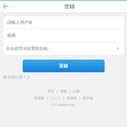
登錄
安全提問(未設置請忽略)
登錄
還沒有註冊？
首頁
|
登錄
|
註冊
簡易版
|
觸屏版
|
電腦版
|
客戶端
© Comsenz Inc.