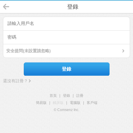
登錄
安全提問(未設置請忽略)
登錄
還沒有註冊？
首頁
|
登錄
|
註冊
簡易版
|
觸屏版
|
電腦版
|
客戶端
© Comsenz Inc.