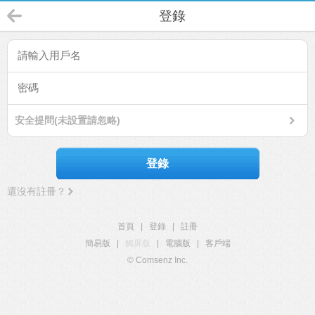
登錄
安全提問(未設置請忽略)
登錄
還沒有註冊？
首頁
|
登錄
|
註冊
簡易版
|
觸屏版
|
電腦版
|
客戶端
© Comsenz Inc.