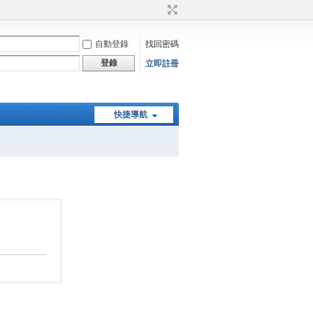
自動登錄
找回密碼
登錄
立即註冊
快捷導航