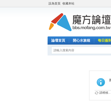
設為首頁
收藏本站
論壇首頁
開心水族箱
每日簽
請稍候...