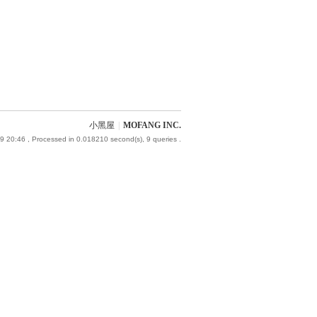
小黑屋
|
MOFANG INC.
9 20:46
, Processed in 0.018210 second(s), 9 queries .