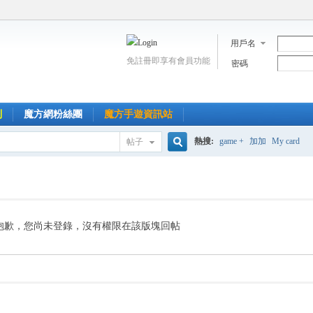
用戶名
免註冊即享有會員功能
密碼
到
魔方網粉絲團
魔方手遊資訊站
熱搜:
game +
加加
My card
帖子
搜
索
抱歉，您尚未登錄，沒有權限在該版塊回帖