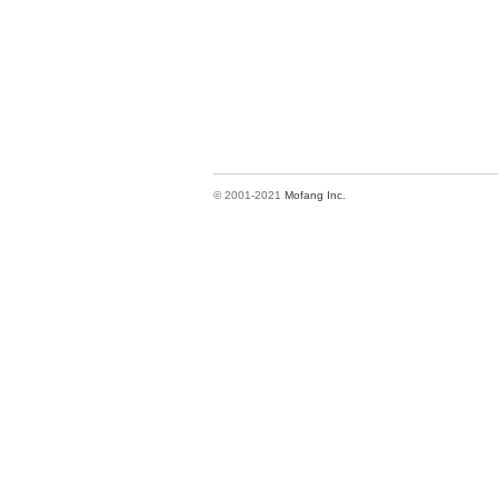
© 2001-2021
Mofang Inc.