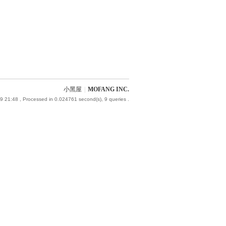
小黑屋
|
MOFANG INC.
9 21:48
, Processed in 0.024761 second(s), 9 queries .