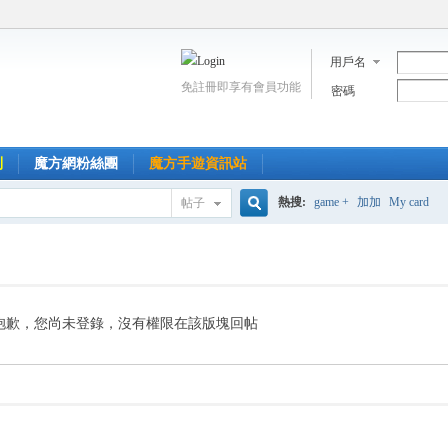
用戶名
免註冊即享有會員功能
密碼
到
魔方網粉絲團
魔方手遊資訊站
熱搜:
game +
加加
My card
帖子
搜
索
抱歉，您尚未登錄，沒有權限在該版塊回帖