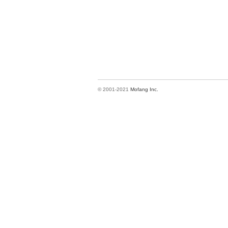
© 2001-2021
Mofang Inc.