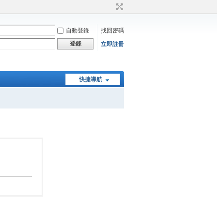
自動登錄
找回密碼
登錄
立即註冊
快捷導航