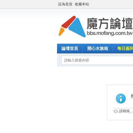
設為首頁
收藏本站
論壇首頁
開心水族箱
每日簽
請稍候...