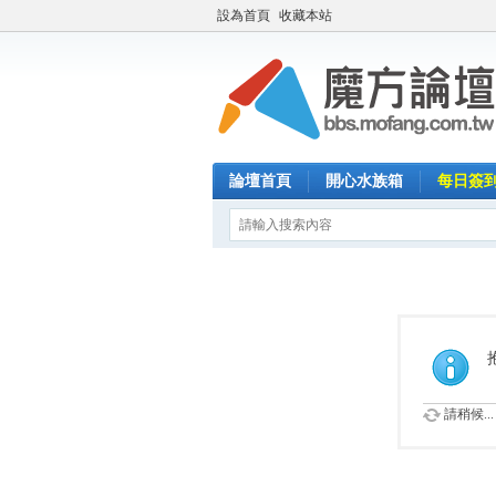
設為首頁
收藏本站
論壇首頁
開心水族箱
每日簽
請稍候...