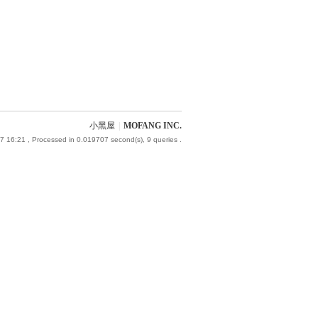
小黑屋
|
MOFANG INC.
7 16:21
, Processed in 0.019707 second(s), 9 queries .