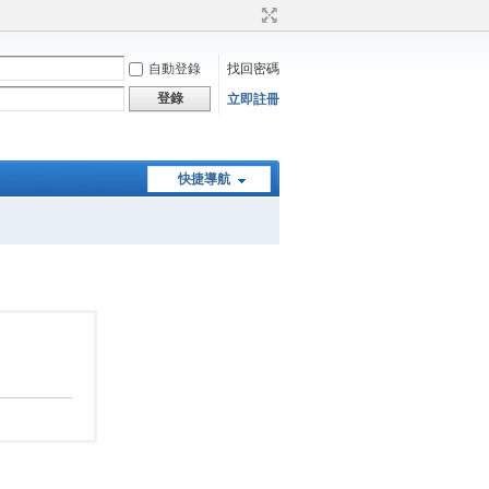
自動登錄
找回密碼
登錄
立即註冊
快捷導航