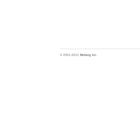
© 2001-2021
Mofang Inc.