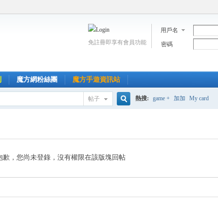
用戶名
免註冊即享有會員功能
密碼
到
魔方網粉絲團
魔方手遊資訊站
熱搜:
game +
加加
My card
帖子
搜
索
抱歉，您尚未登錄，沒有權限在該版塊回帖