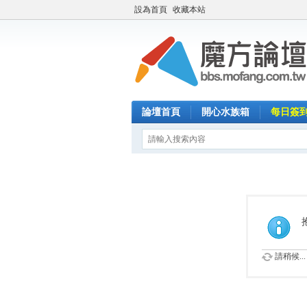
設為首頁
收藏本站
論壇首頁
開心水族箱
每日簽
請稍候...