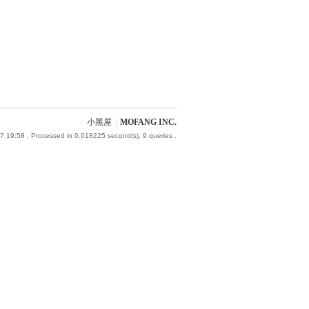
小黑屋
|
MOFANG INC.
7 19:58
, Processed in 0.018225 second(s), 9 queries .