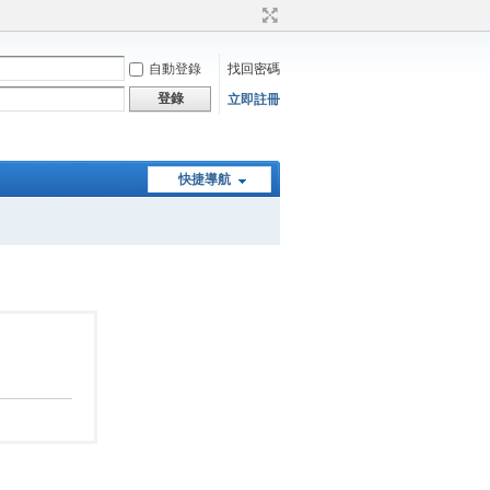
自動登錄
找回密碼
登錄
立即註冊
快捷導航