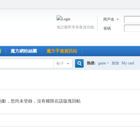
用戶名
免註冊即享有會員功能
密碼
到
魔方網粉絲團
魔方手遊資訊站
熱搜:
game +
加加
My card
帖子
搜
索
抱歉，您尚未登錄，沒有權限在該版塊回帖