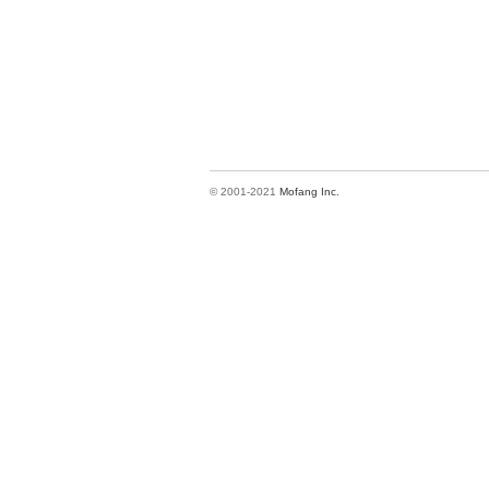
© 2001-2021
Mofang Inc.