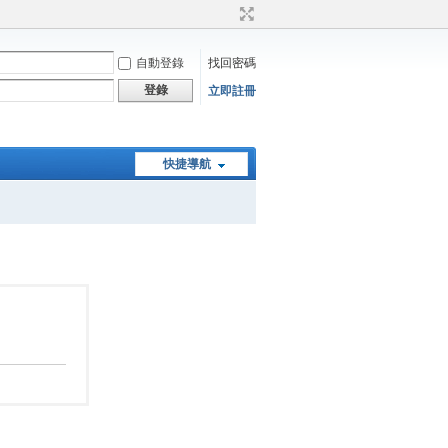
自動登錄
找回密碼
登錄
立即註冊
快捷導航