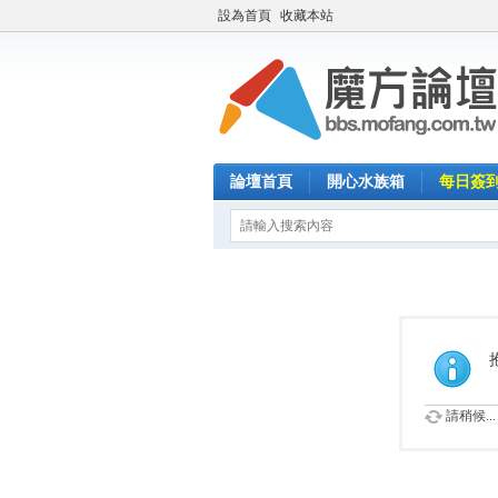
設為首頁
收藏本站
論壇首頁
開心水族箱
每日簽
請稍候...