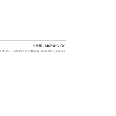
小黑屋
|
MOFANG INC.
8 23:22
, Processed in 0.016062 second(s), 9 queries .