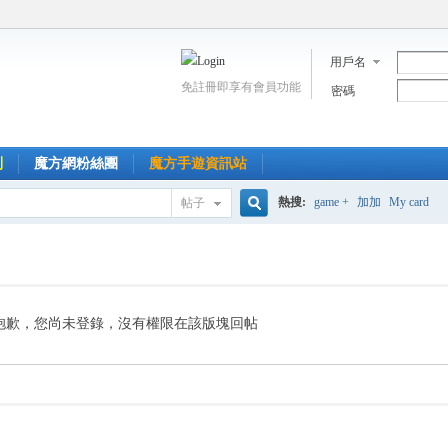
用戶名
免註冊即享有會員功能
密碼
到
魔方網粉絲團
魔方手遊資訊站
熱搜:
game +
加加
My card
帖子
搜
索
抱歉，您尚未登錄，沒有權限在該版塊回帖