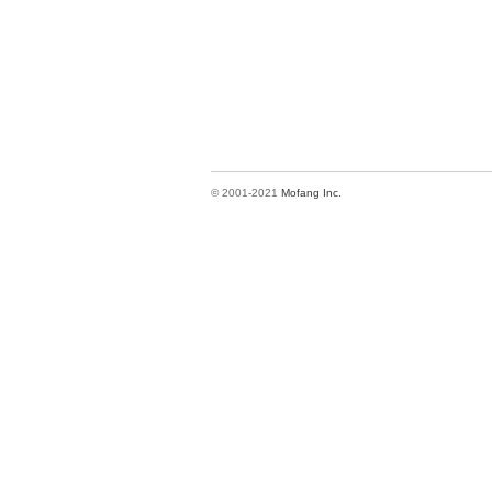
© 2001-2021
Mofang Inc.