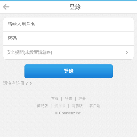
登錄
安全提問(未設置請忽略)
登錄
還沒有註冊？
首頁
|
登錄
|
註冊
簡易版
|
觸屏版
|
電腦版
|
客戶端
© Comsenz Inc.