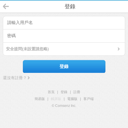
登錄
安全提問(未設置請忽略)
登錄
還沒有註冊？
首頁
|
登錄
|
註冊
簡易版
|
觸屏版
|
電腦版
|
客戶端
© Comsenz Inc.