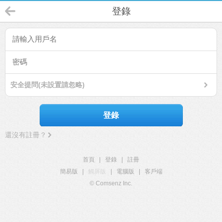
登錄
安全提問(未設置請忽略)
登錄
還沒有註冊？
首頁
|
登錄
|
註冊
簡易版
|
觸屏版
|
電腦版
|
客戶端
© Comsenz Inc.