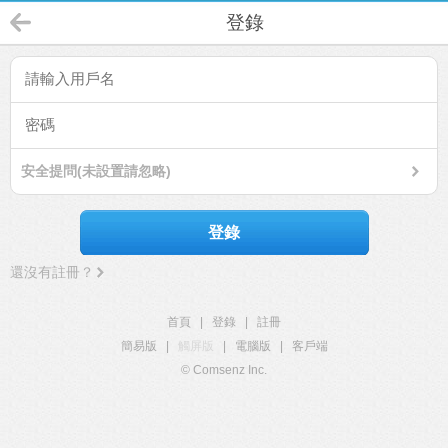
登錄
安全提問(未設置請忽略)
登錄
還沒有註冊？
首頁
|
登錄
|
註冊
簡易版
|
觸屏版
|
電腦版
|
客戶端
© Comsenz Inc.