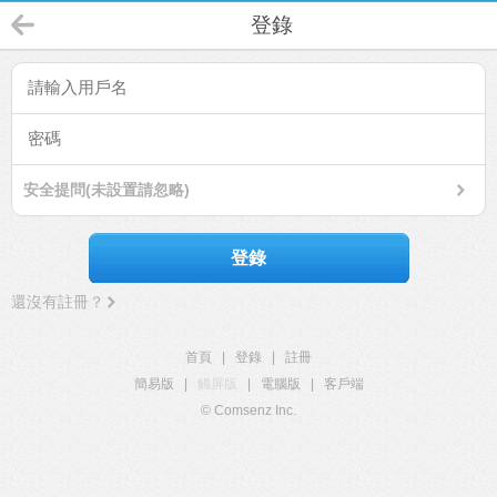
登錄
安全提問(未設置請忽略)
登錄
還沒有註冊？
首頁
|
登錄
|
註冊
簡易版
|
觸屏版
|
電腦版
|
客戶端
© Comsenz Inc.