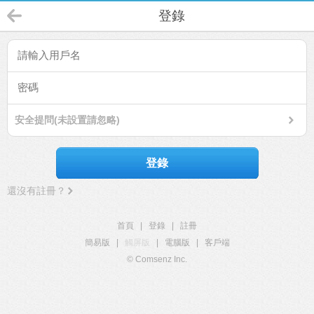
登錄
安全提問(未設置請忽略)
登錄
還沒有註冊？
首頁
|
登錄
|
註冊
簡易版
|
觸屏版
|
電腦版
|
客戶端
© Comsenz Inc.