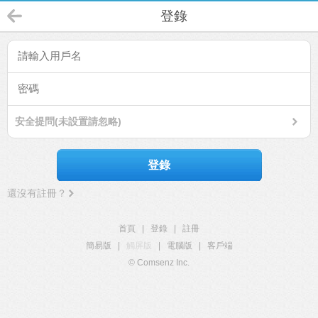
登錄
安全提問(未設置請忽略)
登錄
還沒有註冊？
首頁
|
登錄
|
註冊
簡易版
|
觸屏版
|
電腦版
|
客戶端
© Comsenz Inc.