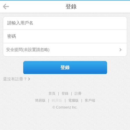
登錄
安全提問(未設置請忽略)
登錄
還沒有註冊？
首頁
|
登錄
|
註冊
簡易版
|
觸屏版
|
電腦版
|
客戶端
© Comsenz Inc.