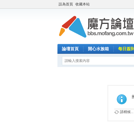
設為首頁
收藏本站
論壇首頁
開心水族箱
每日簽
請稍候...