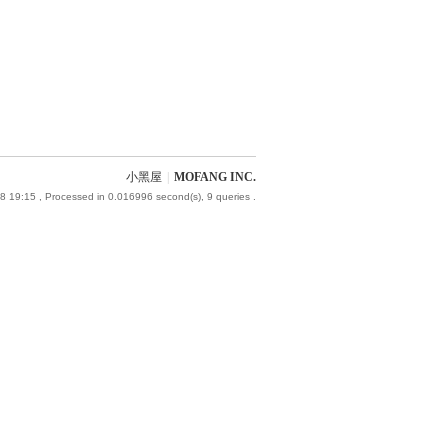
小黑屋
|
MOFANG INC.
8 19:15
, Processed in 0.016996 second(s), 9 queries .