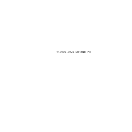
© 2001-2021
Mofang Inc.