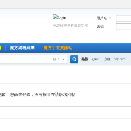
用戶名
免註冊即享有會員功能
密碼
到
魔方網粉絲團
魔方手遊資訊站
熱搜:
game +
加加
My card
帖子
搜
索
抱歉，您尚未登錄，沒有權限在該版塊回帖