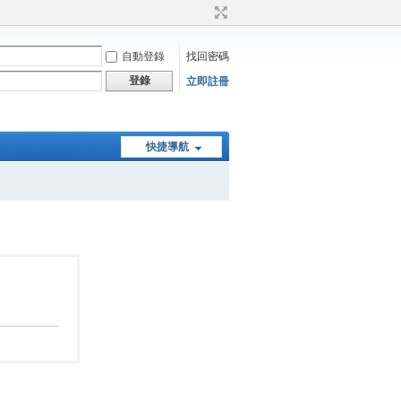
自動登錄
找回密碼
登錄
立即註冊
快捷導航