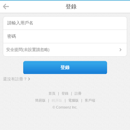
登錄
安全提問(未設置請忽略)
登錄
還沒有註冊？
首頁
|
登錄
|
註冊
簡易版
|
觸屏版
|
電腦版
|
客戶端
© Comsenz Inc.