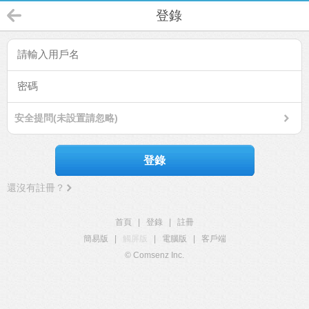
登錄
安全提問(未設置請忽略)
登錄
還沒有註冊？
首頁
|
登錄
|
註冊
簡易版
|
觸屏版
|
電腦版
|
客戶端
© Comsenz Inc.