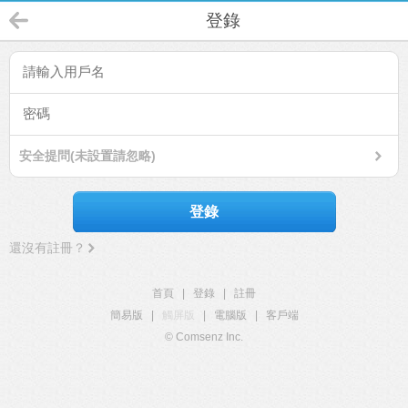
登錄
安全提問(未設置請忽略)
登錄
還沒有註冊？
首頁
|
登錄
|
註冊
簡易版
|
觸屏版
|
電腦版
|
客戶端
© Comsenz Inc.