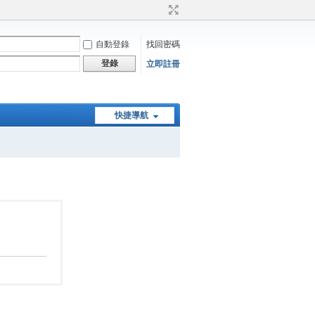
自動登錄
找回密碼
登錄
立即註冊
快捷導航