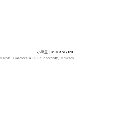
小黑屋
|
MOFANG INC.
9 18:35
, Processed in 0.017522 second(s), 9 queries .