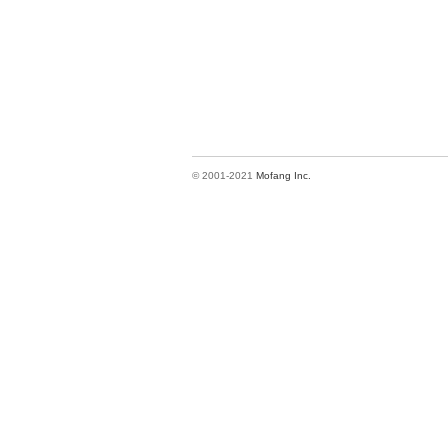
© 2001-2021
Mofang Inc.