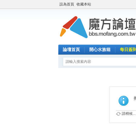
設為首頁
收藏本站
論壇首頁
開心水族箱
每日簽
請稍候...