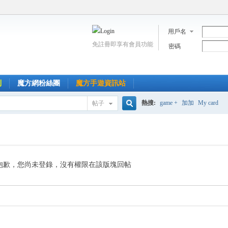
用戶名
免註冊即享有會員功能
密碼
到
魔方網粉絲團
魔方手遊資訊站
熱搜:
game +
加加
My card
帖子
搜
索
抱歉，您尚未登錄，沒有權限在該版塊回帖