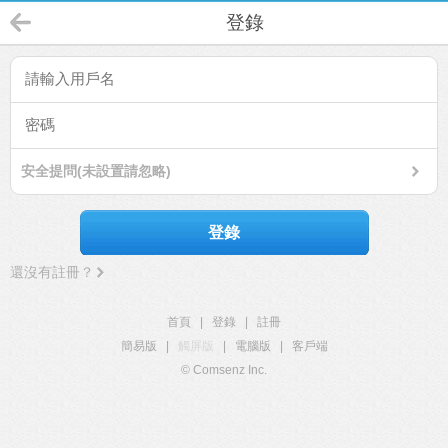
登錄
安全提問(未設置請忽略)
登錄
還沒有註冊？
首頁
|
登錄
|
註冊
簡易版
|
觸屏版
|
電腦版
|
客戶端
© Comsenz Inc.