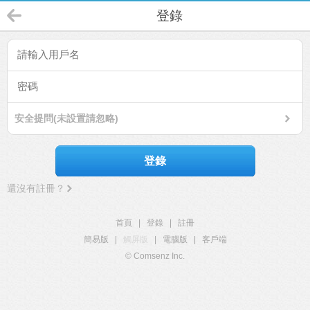
登錄
安全提問(未設置請忽略)
登錄
還沒有註冊？
首頁
|
登錄
|
註冊
簡易版
|
觸屏版
|
電腦版
|
客戶端
© Comsenz Inc.