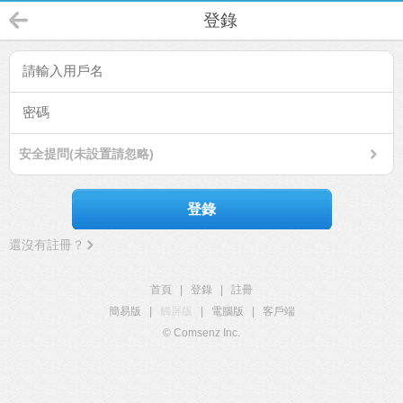
登錄
安全提問(未設置請忽略)
登錄
還沒有註冊？
首頁
|
登錄
|
註冊
簡易版
|
觸屏版
|
電腦版
|
客戶端
© Comsenz Inc.