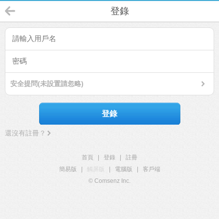
登錄
安全提問(未設置請忽略)
登錄
還沒有註冊？
首頁
|
登錄
|
註冊
簡易版
|
觸屏版
|
電腦版
|
客戶端
© Comsenz Inc.