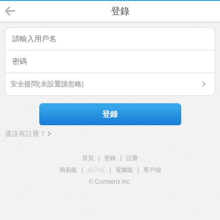
登錄
安全提問(未設置請忽略)
登錄
還沒有註冊？
首頁
|
登錄
|
註冊
簡易版
|
觸屏版
|
電腦版
|
客戶端
© Comsenz Inc.