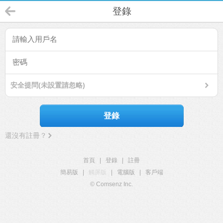
登錄
安全提問(未設置請忽略)
登錄
還沒有註冊？
首頁
|
登錄
|
註冊
簡易版
|
觸屏版
|
電腦版
|
客戶端
© Comsenz Inc.