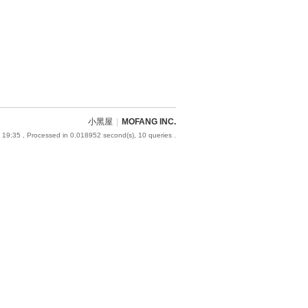
小黑屋
|
MOFANG INC.
 19:35
, Processed in 0.018952 second(s), 10 queries .