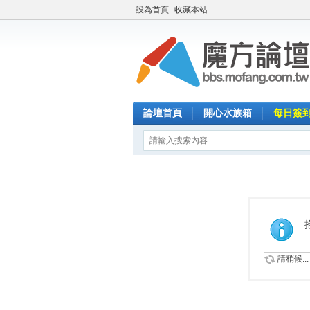
設為首頁
收藏本站
論壇首頁
開心水族箱
每日簽
請稍候...