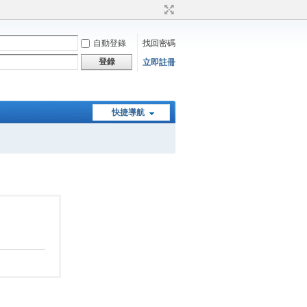
自動登錄
找回密碼
登錄
立即註冊
快捷導航