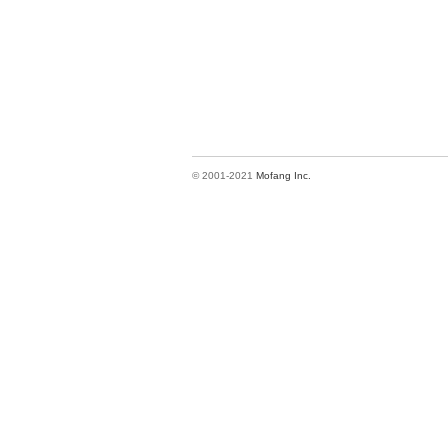
© 2001-2021
Mofang Inc.