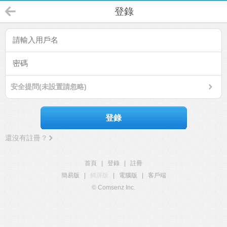
登錄
安全提問(未設置請忽略)
登錄
還沒有註冊？
首頁
|
登錄
|
註冊
簡易版
|
觸屏版
|
電腦版
|
客戶端
© Comsenz Inc.