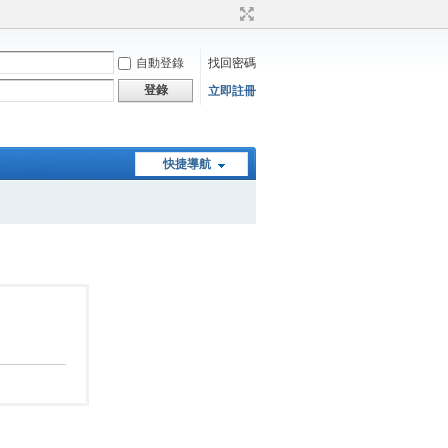
自動登錄
找回密碼
登錄
立即註冊
快捷導航