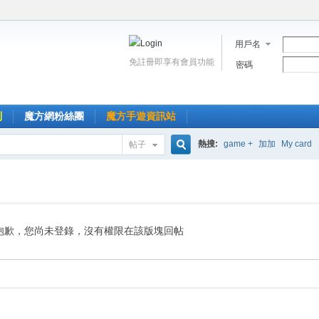
用戶名
免註冊即享有會員功能
密碼
到
魔方網粉絲團
魔方手遊資訊站
熱搜:
game +
加加
My card
帖子
搜
索
抱歉，您尚未登錄，沒有權限在該版塊回帖