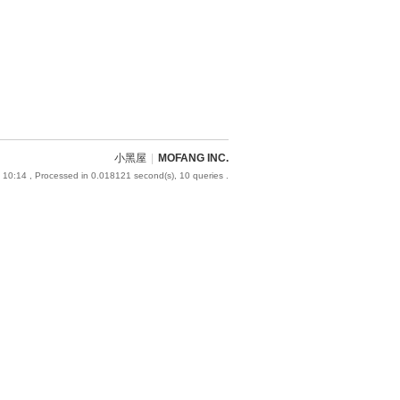
小黑屋
|
MOFANG INC.
 10:14
, Processed in 0.018121 second(s), 10 queries .