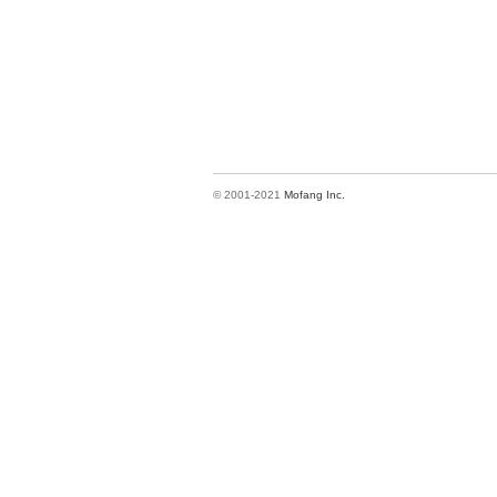
© 2001-2021
Mofang Inc.