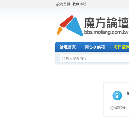
設為首頁
收藏本站
論壇首頁
開心水族箱
每日簽
請稍候...