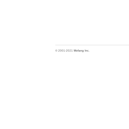
© 2001-2021
Mofang Inc.