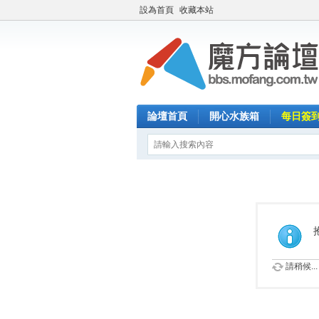
設為首頁
收藏本站
論壇首頁
開心水族箱
每日簽
請稍候...