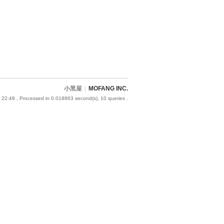
小黑屋
|
MOFANG INC.
 22:49
, Processed in 0.018863 second(s), 10 queries .