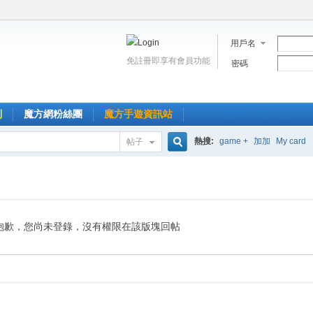
用戶名
免註冊即享有會員功能
密碼
到
魔方網粉絲團
魔方手遊資訊站
熱搜:
game +
加加
My card
帖子
搜
索
抱歉，您尚未登錄，沒有權限在該版塊回帖