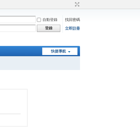
自動登錄
找回密碼
登錄
立即註冊
快捷導航