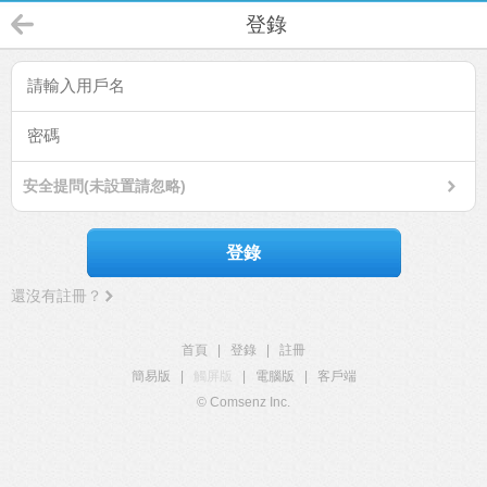
登錄
安全提問(未設置請忽略)
登錄
還沒有註冊？
首頁
|
登錄
|
註冊
簡易版
|
觸屏版
|
電腦版
|
客戶端
© Comsenz Inc.