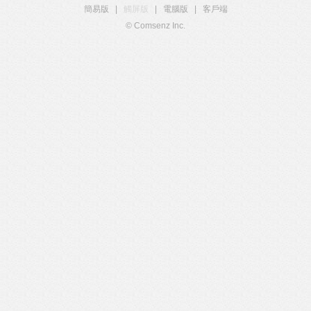
簡易版
|
觸屏版
|
電腦版
|
客戶端
© Comsenz Inc.