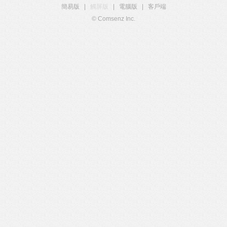
簡易版
|
觸屏版
|
電腦版
|
客戶端
© Comsenz Inc.