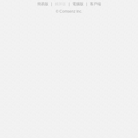
簡易版
|
觸屏版
|
電腦版
|
客戶端
© Comsenz Inc.