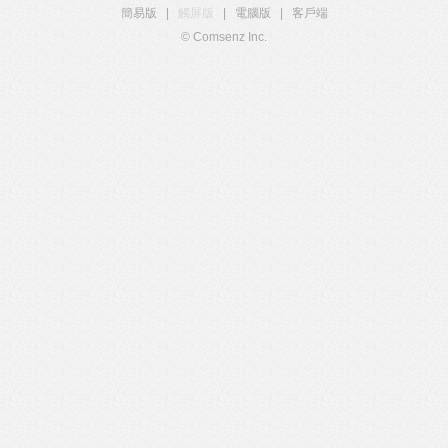
簡易版
|
觸屏版
|
電腦版
|
客戶端
© Comsenz Inc.