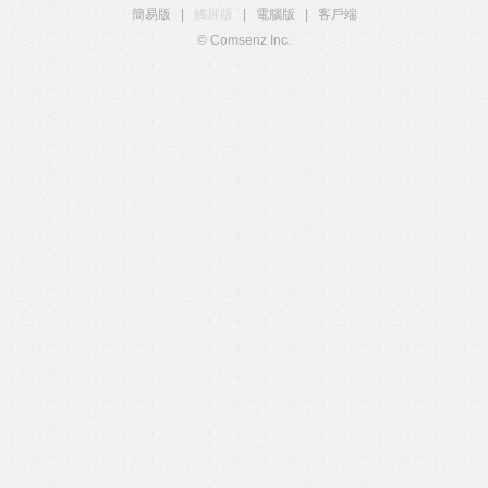
簡易版
|
觸屏版
|
電腦版
|
客戶端
© Comsenz Inc.