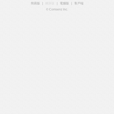
簡易版
|
觸屏版
|
電腦版
|
客戶端
© Comsenz Inc.